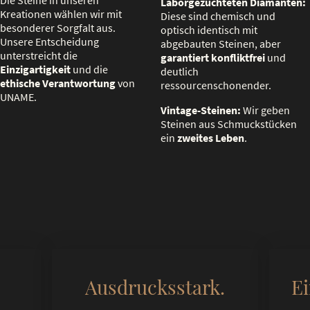
Die Steine in unseren
Laborgezüchteten Diamanten:
Kreationen wählen wir mit
Diese sind chemisch und
besonderer Sorgfalt aus.
optisch identisch mit
Unsere Entscheidung
abgebauten Steinen, aber
unterstreicht die
garantiert konfliktfrei
und
Einzigartigkeit
und die
deutlich
ethische Verantwortung
von
ressourcenschonender.
UNAME.
Vintage-Steinen:
Wir geben
Steinen aus Schmuckstücken
ein
zweites Leben
.
Ausdrucksstark.
Ei