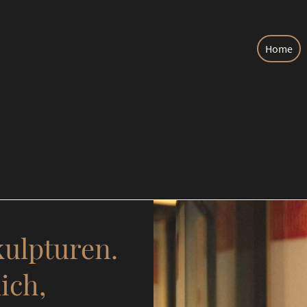
Home
kulpturen.
ich,