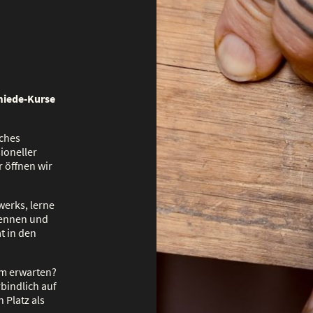
miede-Kurse
iches
ioneller
r öffnen wir
erks, lerne
kennen und
t in den
um erwarten?
bindlich auf
n Platz als